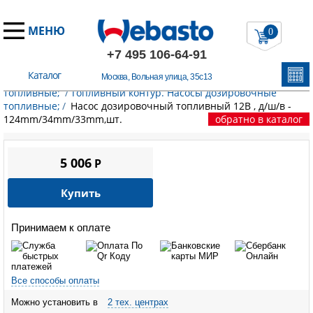
МЕНЮ
0
+7 495 106-64-91
Каталог
Москва, Вольная улица, 35с13
Главная
/
Запчасти Эберспехер
/
Насосы дозировочные
топливные;
/
Топливный контур. Насосы дозировочные
топливные;
/
Насос дозировочный топливный 12В , д/ш/в -
124mm/34mm/33mm,шт.
обратно в каталог
5 006
P
Купить
Принимаем к оплате
Все способы оплаты
Можно установить в
2 тех. центрах