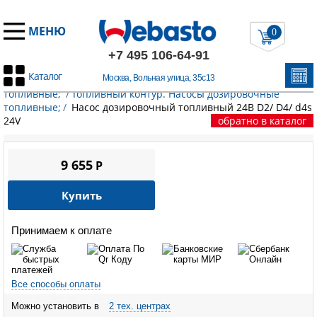
МЕНЮ
0
+7 495 106-64-91
Каталог
Москва, Вольная улица, 35с13
Главная
/
Запчасти Эберспехер
/
Насосы дозировочные
топливные;
/
Топливный контур. Насосы дозировочные
топливные;
/
Насос дозировочный топливный 24В D2/ D4/ d4s
24V
обратно в каталог
9 655
P
Купить
Принимаем к оплате
Все способы оплаты
Можно установить в
2 тех. центрах