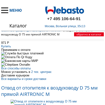
МЕНЮ
+7 495 106-64-91
Каталог
Главная
/
Запчасти Эберспехер
/
Распределение горячего воздуха.
/
Москва, Вольная улица, 35с13
Съемные крышки для Eberspacher Aitronic
/
Отвод от отопителя к
воздуховоду D 75 мм прямой AIRTRONIC M
обратно в каталог
971
P
Купить
Принимаем к оплате
Все способы оплаты
Можно установить в
2 тех. центрах
Доставим курьером
Все варианты и сроки доставки
Отвод от отопителя к воздуховоду D 75 мм
прямой AIRTRONIC M