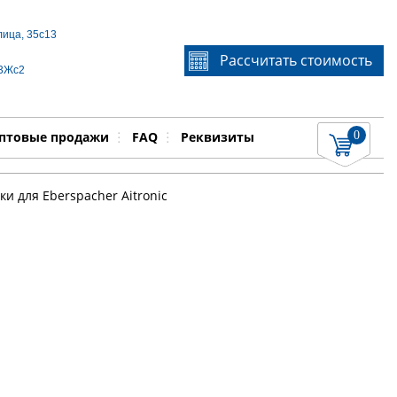
лица, 35с13
Если Вы не знаете идентификационный номер
Рассчитать стоимость
запчасти, звоните по телефону
+7 495 106-64-91
, мы
 3Жс2
поможем Вам
0
няемые работы
Показать
птовые продажи
FAQ
Реквизиты
 для Eberspacher Aitronic