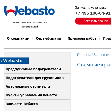
Запись на установку
+7 495 106-64-91
Быстрый поиск:
Заказать звонок
Климатические системы для
автомобилей
Примеры работ
Бренд
О компании
Сертификаты
Примеры работ
Пра
Главная
/
Запчасти
Webasto
Съемные крышк
Предпусковые подогреватели
Подогреватели для грузовиков
Автономные отопители
Пульты управления Вебасто
Запчасти Вебасто