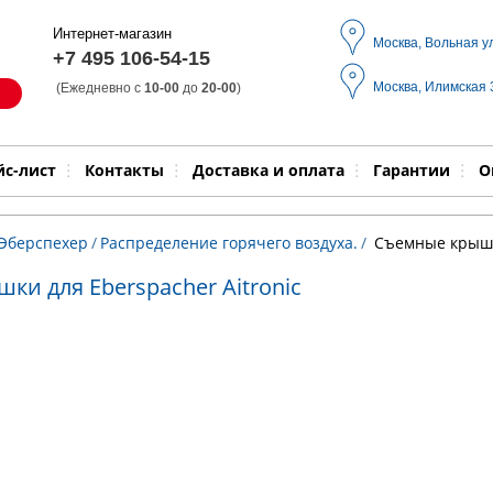
Интернет-магазин
Москва, Вольная у
+7 495 106-54-15
Москва, Илимская
(Ежедневно с
10-00
до
20-00
)
Модель
Выпол
йс-лист
Контакты
Доставка и оплата
Гарантии
О
 Эберспехер
/
Распределение горячего воздуха.
/
Съемные крышки
и для Eberspacher Aitronic