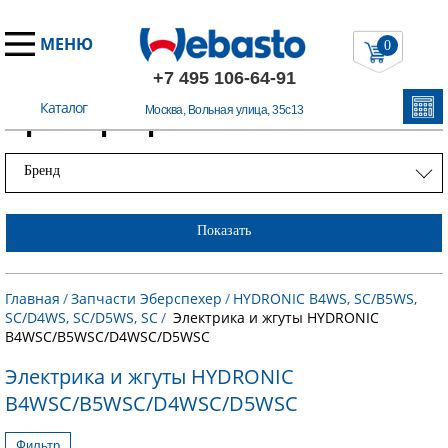
МЕНЮ
0
+7 495 106-64-91
Каталог
Примеры работ
Москва, Вольная улица, 35с13
Бренд
Показать
Главная
/
Запчасти Эберспехер
/
HYDRONIC B4WS, SC/B5WS,
SC/D4WS, SC/D5WS, SC
/
Электрика и жгуты HYDRONIC
B4WSC/B5WSC/D4WSC/D5WSC
Электрика и жгуты HYDRONIC
B4WSC/B5WSC/D4WSC/D5WSC
Фильтр