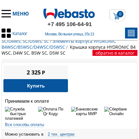
МЕНЮ
0
+7 495 106-64-91
Каталог
Москва, Вольная улица, 35с13
Главная
/
Запчасти Эберспехер
/
HYDRONIC B4WS, SC/B5WS,
SC/D4WS, SC/D5WS, SC
/
Элементы корпуса HYDRONIC
B4WSC/B5WSC/D4WSC/D5WSC
/
Крышка корпуса HYDRONIC B4
WSC, D4W SC, B5W SC, D5W SC
обратно в каталог
2 325
P
Купить
Принимаем к оплате
Все способы оплаты
Можно установить в
2 тех. центрах