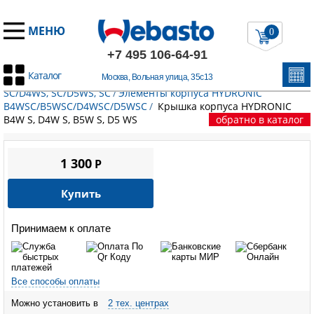
МЕНЮ
0
+7 495 106-64-91
Каталог
Москва, Вольная улица, 35с13
Главная
/
Запчасти Эберспехер
/
HYDRONIC B4WS, SC/B5WS,
SC/D4WS, SC/D5WS, SC
/
Элементы корпуса HYDRONIC
B4WSC/B5WSC/D4WSC/D5WSC
/
Крышка корпуса HYDRONIC
B4W S, D4W S, B5W S, D5 WS
обратно в каталог
1 300
P
Купить
Принимаем к оплате
Все способы оплаты
Можно установить в
2 тех. центрах