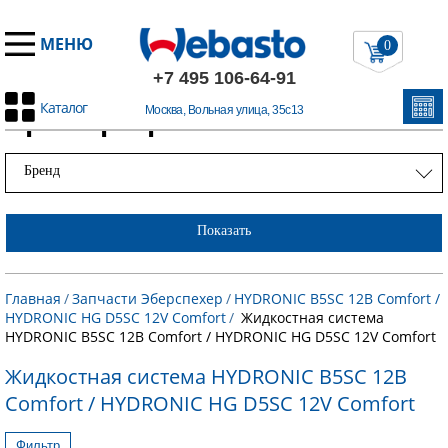
МЕНЮ
0
+7 495 106-64-91
Каталог
Примеры работ
Москва, Вольная улица, 35с13
Бренд
Показать
Главная
/
Запчасти Эберспехер
/
HYDRONIC B5SC 12В Comfort /
HYDRONIC HG D5SC 12V Comfort
/
Жидкостная система
HYDRONIC B5SC 12В Comfort / HYDRONIC HG D5SC 12V Comfort
Жидкостная система HYDRONIC B5SC 12В
Comfort / HYDRONIC HG D5SC 12V Comfort
Фильтр