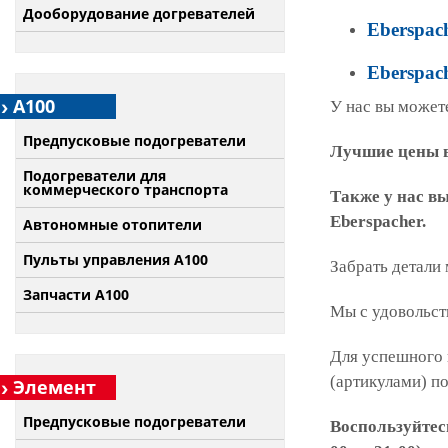
Дооборудование догревателей
Eberspach
Eberspach
А100
У нас вы можете
Предпусковые подогреватели
Лучшие цены в
Подогреватели для
коммерческого транспорта
Также у нас в
Eberspacher.
Автономные отопители
Пульты управления A100
Забрать детали
Запчасти А100
Мы с удовольст
Для успешного 
(артикулами) п
Элемент
Предпусковые подогреватели
Воспользуйтес