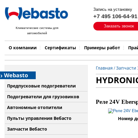
Запись на установку
+7 495 106-64-91
Быстрый поиск:
Заказать звонок
Климатические системы для
автомобилей
Примеры работ
Бренд
О компании
Сертификаты
Примеры работ
Пра
Главная
/
Запчасти
Webasto
HYDRONIC 
Предпусковые подогреватели
Подогреватели для грузовиков
Реле 24V Ebers
Автономные отопители
Пульты управления Вебасто
Номер де
Запчасти Вебасто