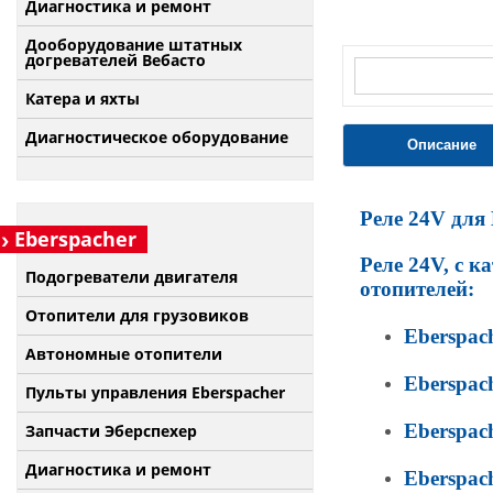
Диагностика и ремонт
Дооборудование штатных
догревателей Вебасто
Катера и яхты
Диагностическое оборудование
Описание
Реле 24V для 
Eberspacher
Реле 24V, с к
Подогреватели двигателя
отопителей:
Отопители для грузовиков
Eberspach
Автономные отопители
Eberspach
Пульты управления Eberspacher
Eberspach
Запчасти Эберспехер
Диагностика и ремонт
Eberspach