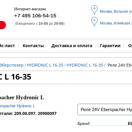
Интернет-магазин
Москва, Вольная у
+7 495 106-54-15
Москва, Илимская
(Ежедневно с
10-00
до
20-00
)
Модель
Выпол
йс-лист
Контакты
Доставка и оплата
Гарантии
О
 Эберспехер
/
HYDRONIC L 16-35
/
HYDRONIC L 16-35
/
Реле 24V Eb
L 16-35
pacher Hydronic L
Реле 24V Eberspacher Hy
тали: 209.00.097, 20900097
Бренд
E