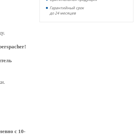
Гарантийный срок
до 24 месяцев
цу.
erspacher!
итель
ки.
евно с 10-