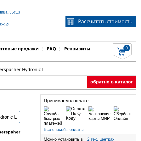
лица, 35с13
Если Вы не знаете идентификационный номер
Рассчитать стоимость
запчасти, звоните по телефону
+7 495 106-64-91
, мы
 3Жс2
поможем Вам
0
няемые работы
Показать
птовые продажи
FAQ
Реквизиты
erspacher Hydronic L
обратно в каталог
Принимаем к оплате
dronic L
Все способы оплаты
berspaher
Можно установить в
2 тех. центрах