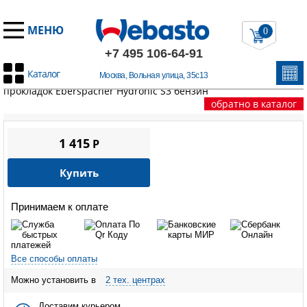
МЕНЮ
0
+7 495 106-64-91
Каталог
Москва, Вольная улица, 35с13
Главная
/
Запчасти Эберспехер
/
HYDRONIC S3
/
Комплект
прокладок Eberspacher Hydronic S3 бензин
обратно в каталог
1 415
P
Купить
Принимаем к оплате
Все способы оплаты
Можно установить в
2 тех. центрах
Доставим курьером