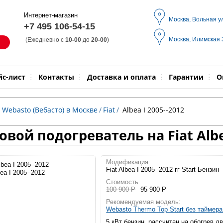
Интернет-магазин
Москва, Вольная у
+7 495 106-54-15
Москва, Илимская
(Ежедневно с
10-00
до
20-00
)
Модель
Выпол
йс-лист
Контакты
Доставка и оплата
Гарантии
О
 Webasto (Вебасто) в Москве
/
Fiat
/
Albea I 2005--2012
вой подогреватель на Fiat Albe
Модификация:
Fiat Albea I 2005--2012 гг Start Бензин
bea I 2005--2012
Стоимость
100 900 Р
95 900 Р
Рекомендуемая модель:
Webasto Thermo Top Start без таймер
5 кВт бензин, рассчитан на обогрев д