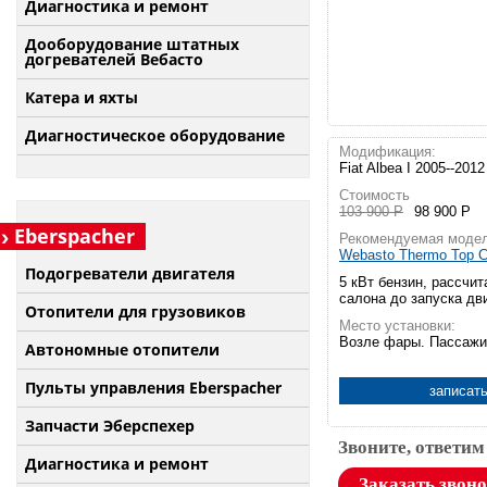
Диагностика и ремонт
Дооборудование штатных
догревателей Вебасто
Катера и яхты
Диагностическое оборудование
Модификация:
Fiat Albea I 2005--201
Стоимость
103 900 Р
98 900 Р
Eberspacher
Рекомендуемая модел
Webasto Thermo Top C
Подогреватели двигателя
5 кВт бензин, рассчит
салона до запуска дв
Отопители для грузовиков
Место установки:
Возле фары. Пассажи
Автономные отопители
Пульты управления Eberspacher
записать
Запчасти Эберспехер
Звоните, ответим
Диагностика и ремонт
Заказать звон