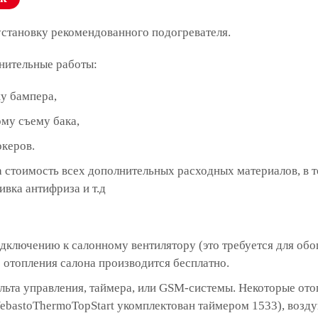
установку рекомендованного подогревателя.
нительные работы:
у бампера,
му съему бака,
океров.
 стоимость всех дополнительных расходных материалов, в 
ивка антифриза и т.д
дключению к салонному вентилятору (это требуется для обо
отопления салона производится бесплатно.
ульта управления, таймера, или GSM-системы. Некоторые о
ebastoThermoTopStart укомплектован таймером 1533), возд