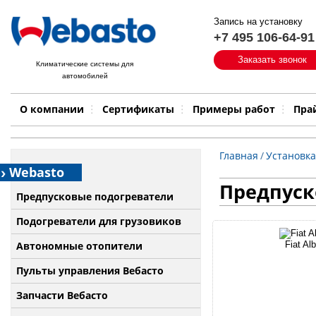
Запись на установку
+7 495 106-64-91
Быстрый поиск:
Заказать звонок
Климатические системы для
автомобилей
Примеры работ
Бренд
О компании
Сертификаты
Примеры работ
Пра
Главная
/
Установка
Webasto
Предпуско
Предпусковые подогреватели
Подогреватели для грузовиков
Автономные отопители
Fiat Al
Пульты управления Вебасто
Запчасти Вебасто