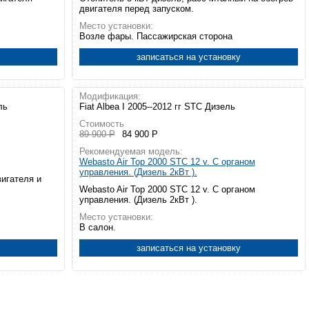
двигателя перед запуском.
Место установки:
Возле фары. Пассажирская сторона
записаться на установку
Модификация:
ль
Fiat Albea I 2005--2012 гг STC Дизель
Стоимость
89 900 Р
84 900 Р
Рекомендуемая модель:
Webasto Air Top 2000 STC 12 v. С органом
управления. (Дизель 2кВт ).
вигателя и
Webasto Air Top 2000 STC 12 v. С органом
управления. (Дизель 2кВт ).
Место установки:
В салон.
записаться на установку