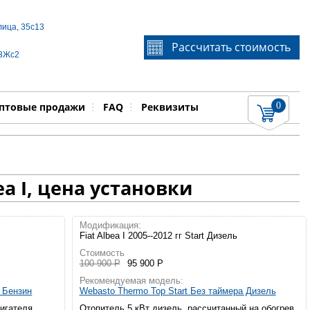
лица, 35с13
Если Вы не знаете идентификационный номер
Рассчитать стоимость
запчасти, звоните по телефону
+7 495 106-64-91
, мы
 3Жс2
поможем Вам
0
няемые работы
Показать
птовые продажи
FAQ
Реквизиты
a I, цена установки
Модификация:
Fiat Albea I 2005--2012 гг Start Дизель
Стоимость
100 900 Р
95 900 Р
Рекомендуемая модель:
а Бензин
Webasto Thermo Top Start Без таймера Дизель
вигателя
Отопитель 5 кВт дизель, рассчитанный на обогрев