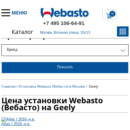
МЕНЮ
0
+7 495 106-64-91
Каталог
Примеры работ
Москва, Вольная улица, 35с13
Бренд
Показать
Главная
/
Установка Webasto (Вебасто) в Москве
/
Geely
Цена установки Webasto
(Вебасто) на Geely
Atlas I 2016--н.в.