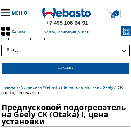
МЕНЮ
0
+7 495 106-64-91
Каталог
Примеры работ
Москва, Вольная улица, 35с13
Бренд
Показать
Главная
/
Установка Webasto (Вебасто) в Москве
/
Geely
/
CK
(Otaka) I 2008--2016
Предпусковой подогреватель
на Geely CK (Otaka) I, цена
установки