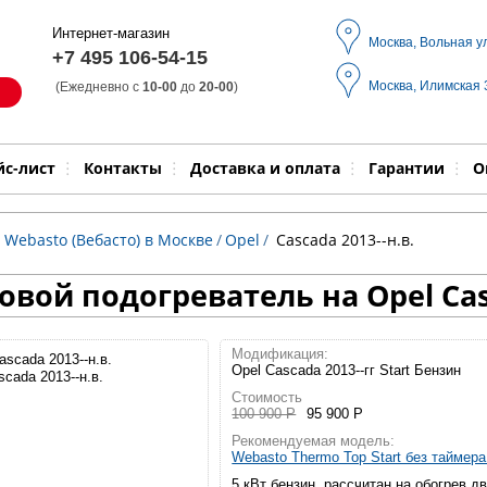
Интернет-магазин
Москва, Вольная у
+7 495 106-54-15
Москва, Илимская
(Ежедневно с
10-00
до
20-00
)
Модель
Выпол
йс-лист
Контакты
Доставка и оплата
Гарантии
О
 Webasto (Вебасто) в Москве
/
Opel
/
Cascada 2013--н.в.
овой подогреватель на Opel Cas
Модификация:
Opel Cascada 2013--гг Start Бензин
scada 2013--н.в.
Стоимость
100 900 Р
95 900 Р
Рекомендуемая модель:
Webasto Thermo Top Start без таймер
5 кВт бензин, рассчитан на обогрев д