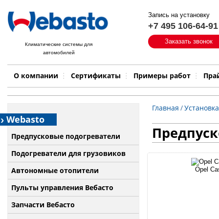
Запись на установку
+7 495 106-64-91
Быстрый поиск:
Заказать звонок
Климатические системы для
автомобилей
Примеры работ
Бренд
О компании
Сертификаты
Примеры работ
Пра
Главная
/
Установка
Webasto
Предпуск
Предпусковые подогреватели
Подогреватели для грузовиков
Автономные отопители
Opel Ca
Пульты управления Вебасто
Запчасти Вебасто