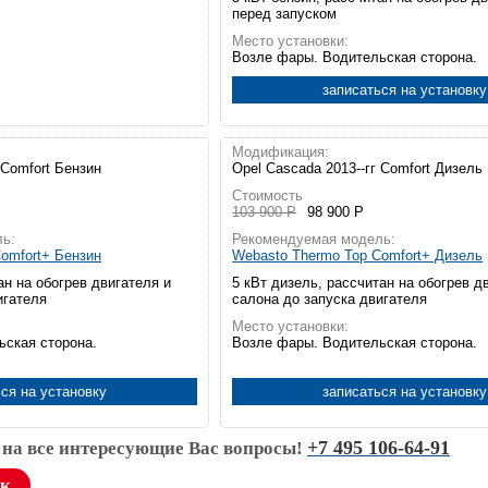
перед запуском
Место установки:
Возле фары. Водительская сторона.
записаться на установку
Модификация:
 Comfort Бензин
Opel Cascada 2013--гг Comfort Дизель
Стоимость
103 900 Р
98 900 Р
ь:
Рекомендуемая модель:
omfort+ Бензин
Webasto Thermo Top Comfort+ Дизель
ан на обогрев двигателя и
5 кВт дизель, рассчитан на обогрев д
игателя
салона до запуска двигателя
Место установки:
ьская сторона.
Возле фары. Водительская сторона.
ся на установку
записаться на установку
+7 495 106-64-91
 на все интересующие Вас вопросы!
ок