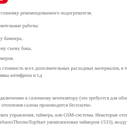
установку рекомендованного подогревателя.
нительные работы:
у бампера,
му съему бака,
океров.
 стоимость всех дополнительных расходных материалов, в 
ивка антифриза и т.д
дключению к салонному вентилятору (это требуется для обо
отопления салона производится бесплатно.
ульта управления, таймера, или GSM-системы. Некоторые о
ebastoThermoTopStart укомплектован таймером 1533), возд