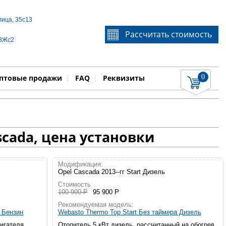
лица, 35с13
Если Вы не знаете идентификационный номер
Рассчитать стоимость
запчасти, звоните по телефону
+7 495 106-64-91
, мы
 3Жс2
поможем Вам
0
няемые работы
Показать
птовые продажи
FAQ
Реквизиты
cada, цена установки
Модификация:
Opel Cascada 2013--гг Start Дизель
Стоимость
100 900 Р
95 900 Р
Рекомендуемая модель:
а Бензин
Webasto Thermo Top Start Без таймера Дизель
вигателя
Отопитель 5 кВт дизель, рассчитанный на обогрев