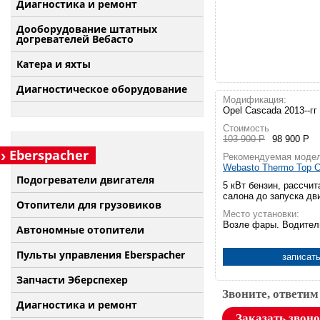
Диагностика и ремонт
Дооборудование штатных
догревателей Вебасто
Катера и яхты
Диагностическое оборудование
Модификация:
Opel Cascada 2013--гг
Стоимость
103 900 Р
98 900 Р
Eberspacher
Рекомендуемая модел
Webasto Thermo Top C
Подогреватели двигателя
5 кВт бензин, рассчит
салона до запуска дв
Отопители для грузовиков
Место установки:
Возле фары. Водител
Автономные отопители
Пульты управления Eberspacher
записать
Запчасти Эберспехер
Звоните, ответим
Диагностика и ремонт
Заказать звон