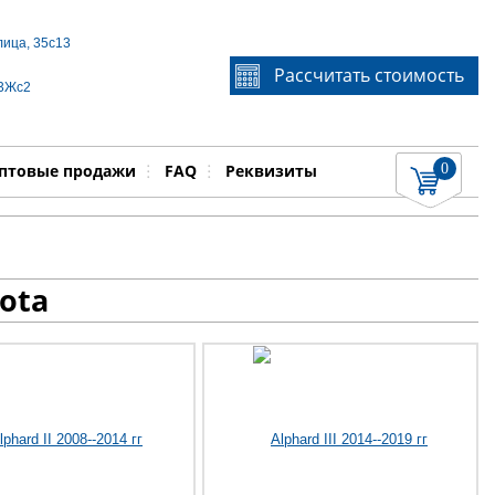
лица, 35с13
Если Вы не знаете идентификационный номер
Рассчитать стоимость
запчасти, звоните по телефону
+7 495 106-64-91
, мы
 3Жс2
поможем Вам
0
няемые работы
Показать
птовые продажи
FAQ
Реквизиты
ota