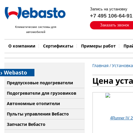
Запись на установку
+7 495 106-64-91
Быстрый поиск:
Заказать звонок
Климатические системы для
автомобилей
Примеры работ
Бренд
О компании
Сертификаты
Примеры работ
Пра
Главная
/
Установка
Webasto
Цена уста
Предпусковые подогреватели
Подогреватели для грузовиков
Автономные отопители
Пульты управления Вебасто
Запчасти Вебасто