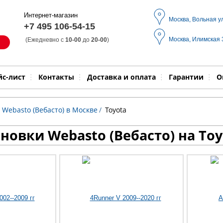
Интернет-магазин
Москва, Вольная у
+7 495 106-54-15
Москва, Илимская
(Ежедневно с
10-00
до
20-00
)
Модель
Выпол
йс-лист
Контакты
Доставка и оплата
Гарантии
О
 Webasto (Вебасто) в Москве
/
Toyota
новки Webasto (Вебасто) на Toy