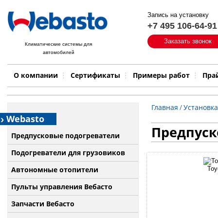
Запись на установку
+7 495 106-64-91
Быстрый поиск:
Заказать звонок
Климатические системы для
автомобилей
Примеры работ
Бренд
О компании
Сертификаты
Примеры работ
Пра
Главная
/
Установка
Webasto
Предпуско
Предпусковые подогреватели
Подогреватели для грузовиков
Автономные отопители
Toy
Пульты управления Вебасто
Запчасти Вебасто