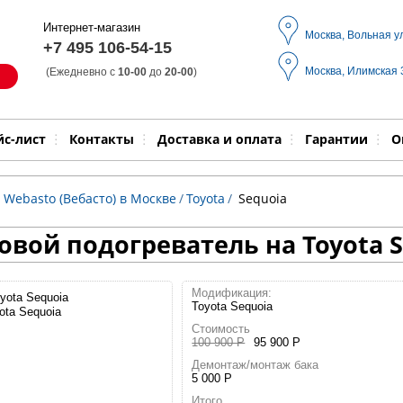
Интернет-магазин
Москва, Вольная у
+7 495 106-54-15
Москва, Илимская
(Ежедневно с
10-00
до
20-00
)
Модель
Выпол
йс-лист
Контакты
Доставка и оплата
Гарантии
О
 Webasto (Вебасто) в Москве
/
Toyota
/
Sequoia
вой подогреватель на Toyota S
Модификация:
Toyota Sequoia
ota Sequoia
Стоимость
100 900 Р
95 900 Р
Демонтаж/монтаж бака
5 000 Р
Итого