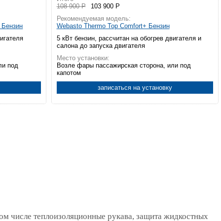
108 900 Р
103 900 Р
Рекомендуемая модель:
а Бензин
Webasto Thermo Top Comfort+ Бензин
вигателя
5 кВт бензин, рассчитан на обогрев двигателя и
салона до запуска двигателя
Место установки:
ли под
Возле фары пассажирская сторона, или под
капотом
записаться на установку
том числе теплоизоляционные рукава, защита жидкостных