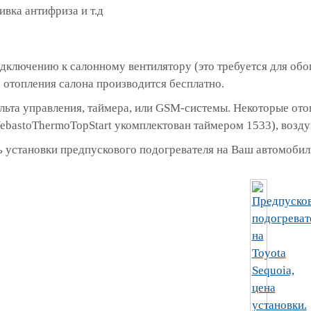
ивка антифриза и т.д
дключению к салонному вентилятору (это требуется для обо
отопления салона производится бесплатно.
ульта управления, таймера, или GSM-системы. Некоторые о
ebastoThermoTopStart укомплектован таймером 1533), возд
 установки предпускового подогревателя на Ваш автомобиль