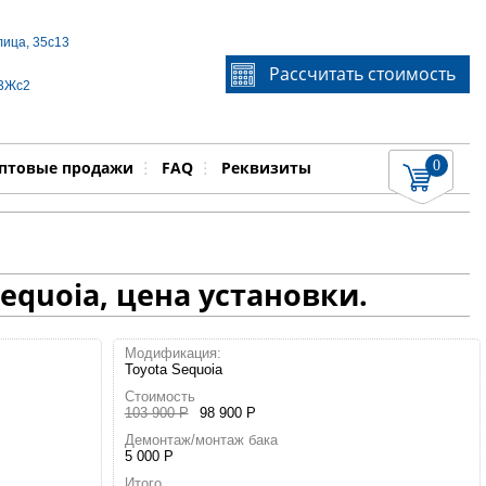
лица, 35с13
Если Вы не знаете идентификационный номер
Рассчитать стоимость
запчасти, звоните по телефону
+7 495 106-64-91
, мы
 3Жс2
поможем Вам
0
няемые работы
Показать
птовые продажи
FAQ
Реквизиты
equoia, цена установки.
Модификация:
Toyota Sequoia
Стоимость
103 900 Р
98 900 Р
Демонтаж/монтаж бака
5 000 Р
Итого