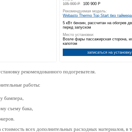
105 900 Р
100 900 Р
Рекомендуемая модель:
Webasto Thermo Top Start без таймер
5 кВт бензин, рассчитан на обогрев д
перед запуском
Место установки:
Возле фары пассажирская сторона, и
капотом
записаться на установку
установку рекомендованного подогревателя.
нительные работы:
у бампера,
му съему бака,
океров.
 стоимость всех дополнительных расходных материалов, в 