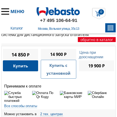
МЕНЮ
0
+7 495 106-64-91
Каталог
Москва, Вольная улица, 35с13
Главная
/
Пульты управления Вебасто
/
ALTOX WBUS-6 GSM-
система для дистанционного запуска отопителя
обратно в каталог
Цена при
14 850
14 900 P
P
дооснащении
Купить с
19 900 P
Купить
установкой
Принимаем к оплате
Все способы оплаты
Можно установить в
2 тех. центрах