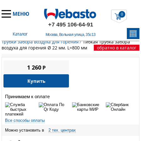
МЕНЮ
0
+7 495 106-64-91
Каталог
Москва, Вольная улица, 35с13
Главная
/
Запчасти Вебасто
/
Забор воздуха для горения.
/
Трубки забора воздуха для горения
/
Гибкая трубка забора
воздуха для горения Ø 22 мм. L=800 мм
обратно в каталог
1 260
P
Купить
Принимаем к оплате
Все способы оплаты
Можно установить в
2 тех. центрах