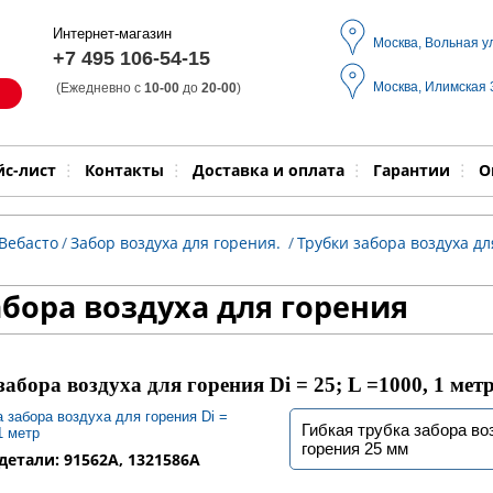
Интернет-магазин
Москва, Вольная у
+7 495 106-54-15
Москва, Илимская
(Ежедневно с
10-00
до
20-00
)
Модель
Выпол
йс-лист
Контакты
Доставка и оплата
Гарантии
О
Вебасто
/
Забор воздуха для горения.
/
Трубки забора воздуха д
абора воздуха для горения
абора воздуха для горения Di = 25; L =1000, 1 мет
Гибкая трубка забора во
горения 25 мм
етали: 91562A, 1321586A