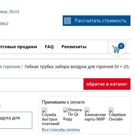
лица, 35с13
Если Вы не знаете идентификационный номер
Рассчитать стоимость
запчасти, звоните по телефону
+7 495 106-64-91
, мы
 3Жс2
поможем Вам
0
няемые работы
Показать
птовые продажи
FAQ
Реквизиты
ля горения
/
Гибкая трубка забора воздуха для горения Di = 25;
обратно в каталог
Принимаем к оплате
р
здуха для
Все способы оплаты