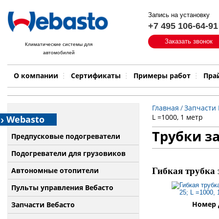
Запись на установку
+7 495 106-64-91
Быстрый поиск:
Заказать звонок
Климатические системы для
автомобилей
Примеры работ
Бренд
О компании
Сертификаты
Примеры работ
Пра
Главная
/
Запчасти 
L =1000, 1 метр
Webasto
Трубки з
Предпусковые подогреватели
Подогреватели для грузовиков
Автономные отопители
Гибкая трубка з
Пульты управления Вебасто
Номер д
Запчасти Вебасто