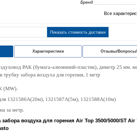
Бренд
Все характерис
Показать стоимость доставки
Характеристики
Отзывы/Вопросы
здуховод PAK (бумага-алюминий-пластик), диметр 25 мм. 
к трубку забора воздуха для горения, 1 метр
AK (MW).
для 1321586A(20м), 1321587A(5м), 1321588A(10м)
на за метр.
а забора воздуха для горения
Air Top 3500/5000/ST Ai
sto