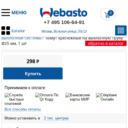
МЕНЮ
0
+7 495 106-64-91
Каталог
Москва, Вольная улица, 35с13
Главная
/
Запчасти Вебасто
/
Выхлопная система
/
Крепеж
выхлопной системы
/
Хомут крепежный на выхлопную трубу
Ø25 мм, 1 шт
обратно в каталог
298
P
Купить
Принимаем к оплате
Все способы оплаты
Можно установить в
2 тех. центрах