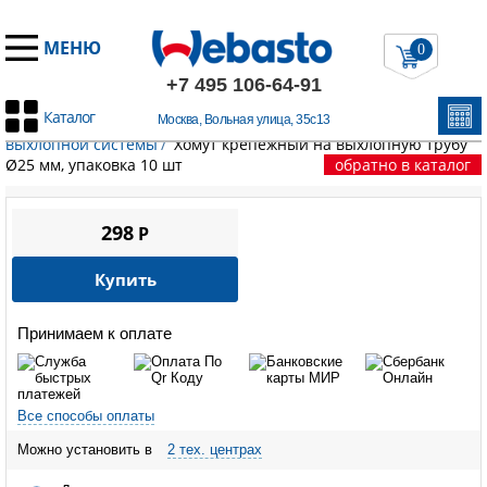
МЕНЮ
0
+7 495 106-64-91
Каталог
Москва, Вольная улица, 35с13
Главная
/
Запчасти Вебасто
/
Выхлопная система
/
Крепеж
выхлопной системы
/
Хомут крепежный на выхлопную трубу
Ø25 мм, упаковка 10 шт
обратно в каталог
298
P
Купить
Принимаем к оплате
Все способы оплаты
Можно установить в
2 тех. центрах