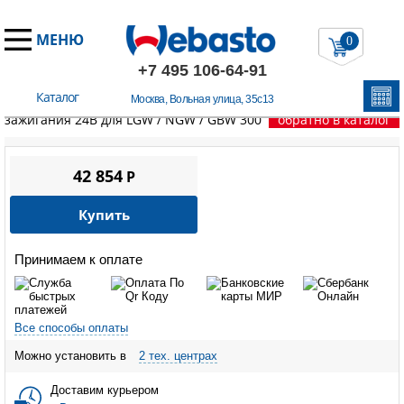
МЕНЮ
0
+7 495 106-64-91
Каталог
Москва, Вольная улица, 35с13
Главная
/
Запчасти Вебасто
/
LGW / NGW / GBW 300
/
Катушка
зажигания 24В для LGW / NGW / GBW 300
обратно в каталог
42 854
P
Купить
Принимаем к оплате
Все способы оплаты
Можно установить в
2 тех. центрах
Доставим курьером