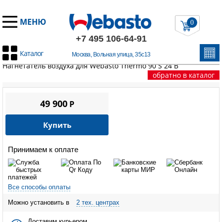
МЕНЮ
0
+7 495 106-64-91
Каталог
Москва, Вольная улица, 35с13
Главная
/
Запчасти Вебасто
/
Thermo 90/90S/90ST/Pro90
/
Нагнетатель воздуха для Webasto Thermo 90 S 24 В
обратно в каталог
49 900
P
Купить
Принимаем к оплате
Все способы оплаты
Можно установить в
2 тех. центрах
Доставим курьером