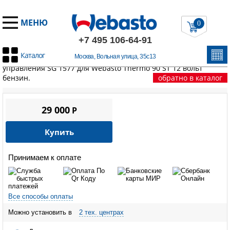
МЕНЮ
0
+7 495 106-64-91
Каталог
Москва, Вольная улица, 35с13
Главная
/
Запчасти Вебасто
/
Thermo 90/90S/90ST/Pro90
/
Блок
управления SG 1577 для Webasto Thermo 90 ST 12 вольт
бензин.
обратно в каталог
29 000
P
Купить
Принимаем к оплате
Все способы оплаты
Можно установить в
2 тех. центрах