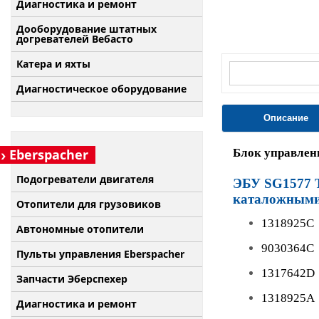
Диагностика и ремонт
Дооборудование штатных
догревателей Вебасто
Катера и яхты
Диагностическое оборудование
Описание
Eberspacher
Блок управлен
Подогреватели двигателя
ЭБУ SG1577 T
каталожными
Отопители для грузовиков
1318925C
Автономные отопители
9030364C
Пульты управления Eberspacher
1317642D
Запчасти Эберспехер
1318925A
Диагностика и ремонт