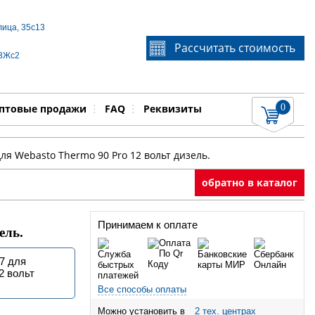
лица, 35с13
Если Вы не знаете идентификационный номер
Рассчитать стоимость
запчасти, звоните по телефону
+7 495 106-64-91
, мы
 3Жс2
поможем Вам
0
няемые работы
Показать
птовые продажи
FAQ
Реквизиты
ля Webasto Thermo 90 Pro 12 вольт дизель.
обратно в каталог
Принимаем к оплате
ель.
7 для
2 вольт
Все способы оплаты
Можно установить в
2 тех. центрах