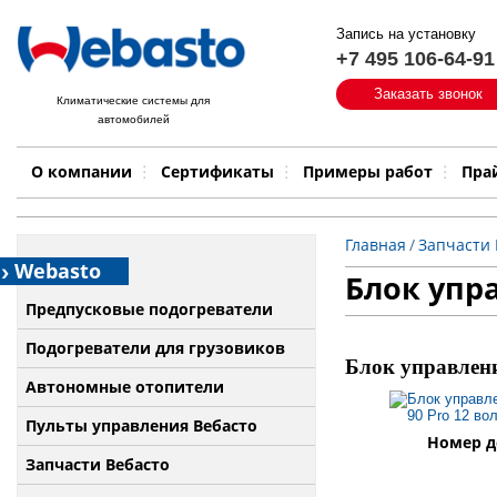
Запись на установку
+7 495 106-64-91
Быстрый поиск:
Заказать звонок
Климатические системы для
автомобилей
Примеры работ
Бренд
О компании
Сертификаты
Примеры работ
Пра
Главная
/
Запчасти 
Webasto
Блок упр
Предпусковые подогреватели
Подогреватели для грузовиков
Блок управлени
Автономные отопители
Пульты управления Вебасто
Номер де
Запчасти Вебасто