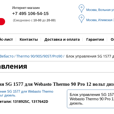
Интернет-магазин
Москва, Вольная у
+7 495 106-54-15
Москва, Илимская
(Ежедневно с
10-00
до
20-00
)
Модель
Выпол
йс-лист
Контакты
Доставка и оплата
Гарантии
О
Вебасто
/
Thermo 90/90S/90ST/Pro90
/
Блок управления SG 1577 д
авления
я SG 1577 для Webasto Thermo 90 Pro 12 вольт диз
Блок управления SG 157
Webasto Thermo 90 Pro 1
тали: 1318925C, 1317642D
дизель.