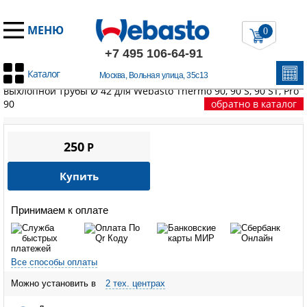
МЕНЮ
0
+7 495 106-64-91
Каталог
Москва, Вольная улица, 35с13
Главная
/
Запчасти Вебасто
/
Thermo 90/90S/90ST/Pro90
/
Хомут
выхлопной трубы Ø 42 для Webasto Thermo 90, 90 S, 90 ST, Pro
90
обратно в каталог
250
P
Купить
Принимаем к оплате
Все способы оплаты
Можно установить в
2 тех. центрах