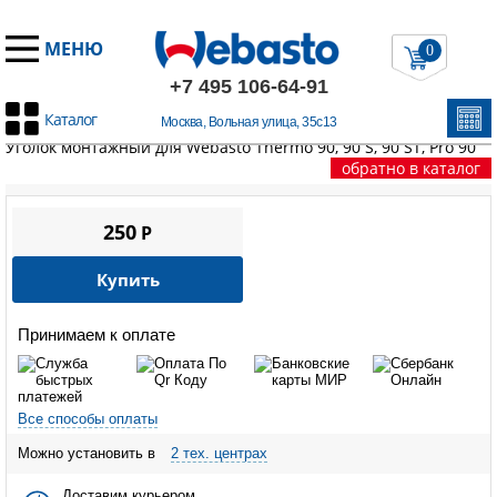
МЕНЮ
0
+7 495 106-64-91
Каталог
Москва, Вольная улица, 35с13
Главная
/
Запчасти Вебасто
/
Thermo 90/90S/90ST/Pro90
/
Уголок монтажный для Webasto Thermo 90, 90 S, 90 ST, Pro 90
обратно в каталог
250
P
Купить
Принимаем к оплате
Все способы оплаты
Можно установить в
2 тех. центрах
Доставим курьером