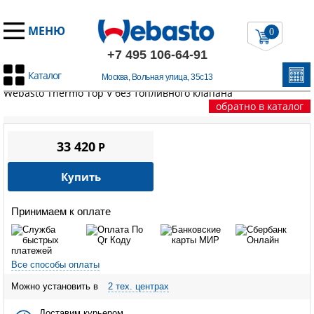
МЕНЮ
0
+7 495 106-64-91
Каталог
Москва, Вольная улица, 35с13
Главная
/
Запчасти Вебасто
/
Thermo Top V / VEVO
/
Горелка
Webasto Thermo Top V без топливного клапана
обратно в каталог
33 420
P
Купить
Принимаем к оплате
Все способы оплаты
Можно установить в
2 тех. центрах
Доставим курьером