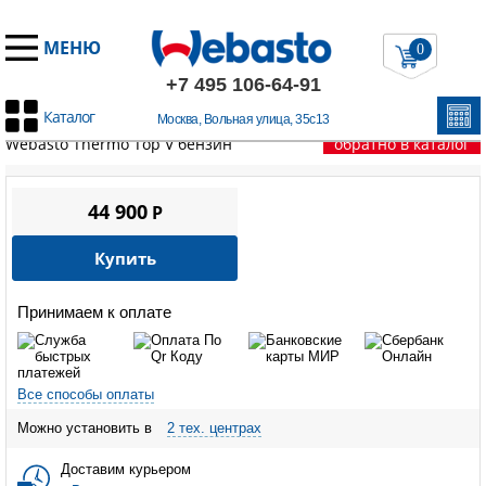
МЕНЮ
0
+7 495 106-64-91
Каталог
Москва, Вольная улица, 35с13
Главная
/
Запчасти Вебасто
/
Thermo Top V / VEVO
/
Горелка
Webasto Thermo Top V бензин
обратно в каталог
44 900
P
Купить
Принимаем к оплате
Все способы оплаты
Можно установить в
2 тех. центрах
Доставим курьером