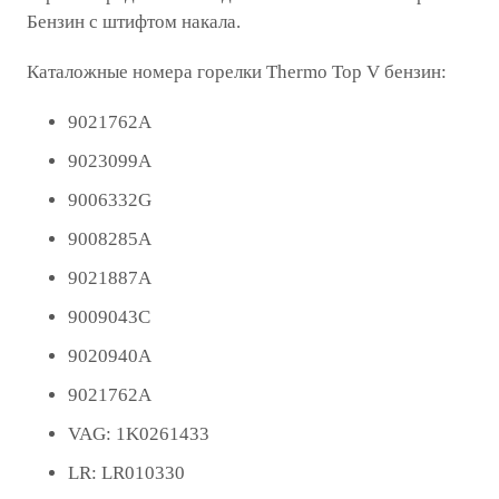
Бензин с штифтом накала.
Каталожные номера горелки Thermo Top V бензин:
9021762A
9023099A
9006332G
9008285A
9021887A
9009043C
9020940A
9021762А
VAG: 1K0261433
LR: LR010330