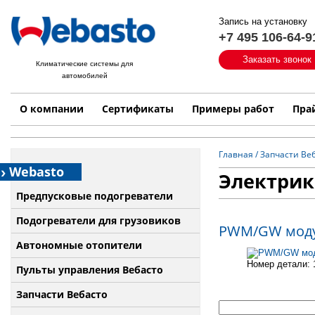
Запись на установку
+7 495 106-64-9
Быстрый поиск:
Заказать звонок
Климатические системы для
автомобилей
Примеры работ
Бренд
О компании
Сертификаты
Примеры работ
Пра
Главная
/
Запчасти Ве
Webasto
Электрик
Предпусковые подогреватели
Подогреватели для грузовиков
PWM/GW моду
Автономные отопители
Номер детали: 
Пульты управления Вебасто
Запчасти Вебасто