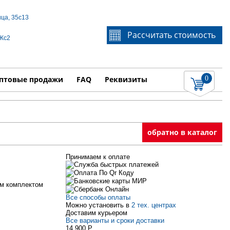
ица, 35с13
Если Вы не знаете идентификационный номер
Рассчитать стоимость
3Жс2
запчасти, звоните по телефону
+7 495 106-64-91
, мы
поможем Вам
0
няемые работы
Показать
птовые продажи
FAQ
Реквизиты
обратно в каталог
Принимаем к оплате
м комплектом
Все способы оплаты
Можно установить в
2 тех. центрах
Доставим курьером
Все варианты и сроки доставки
14 900
P