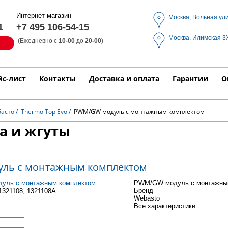
Интернет-магазин
Москва, Вольная ул
1
+7 495 106-54-15
Москва, Илимская 
(Ежедневно с
10-00
до
20-00
)
Модель
Выпол
йс-лист
Контакты
Доставка и оплата
Гарантии
О
басто
/
Thermo Top Evo
/
PWM/GW модуль с монтажным комплектом
а и жгуты
ль с монтажным комплектом
PWM/GW модуль с монтажны
Бренд
1321108, 1321108A
Webasto
Все характеристики