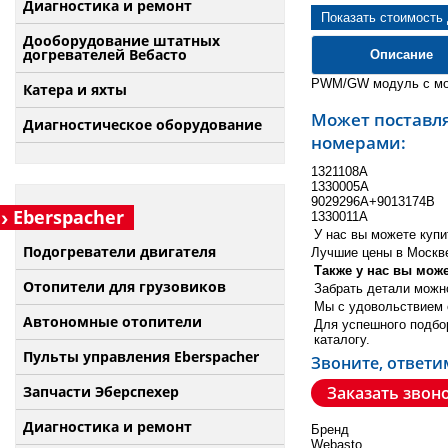
Диагностика и ремонт
Показать стоимость
Дооборудование штатных
догревателей Вебасто
Описание
PWM/GW модуль с мо
Катера и яхты
Может поставл
Диагностическое оборудование
номерами:
1321108A
1330005A
9029296A+9013174B
Eberspacher
1330011A
У нас вы можете купи
Подогреватели двигателя
Лучшие цены в Москве
Также у нас вы мож
Отопители для грузовиков
Забрать детали можн
Мы с удовольствием 
Автономные отопители
Для успешного подбо
каталогу.
Пульты управления Eberspacher
Звоните, ответи
Заказать звон
Запчасти Эберспехер
Диагностика и ремонт
Бренд
Webasto