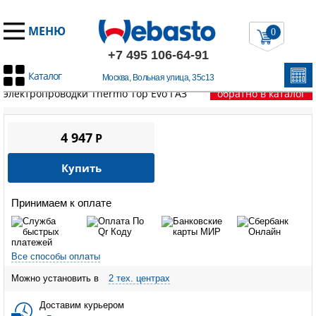
МЕНЮ
0
+7 495 106-64-91
Каталог
Москва, Вольная улица, 35с13
Главная
/
Запчасти Вебасто
/
Thermo Top Evo
/
Жгут
электропроводки Thermo Top Evo ГАЗ
обратно в каталог
4 947
P
Купить
Принимаем к оплате
Все способы оплаты
Можно установить в
2 тех. центрах
Доставим курьером