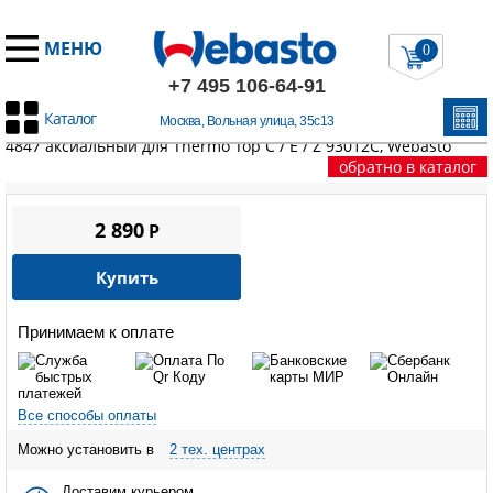
МЕНЮ
0
+7 495 106-64-91
Каталог
Москва, Вольная улица, 35с13
Главная
/
Запчасти Вебасто
/
Thermo Top C
/
Крышка насоса U
4847 аксиальный для Thermo Top C / E / Z 93012С, Webasto
обратно в каталог
2 890
P
Купить
Принимаем к оплате
Все способы оплаты
Можно установить в
2 тех. центрах
Доставим курьером