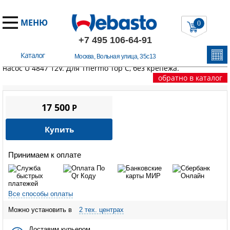
МЕНЮ
0
+7 495 106-64-91
Каталог
Москва, Вольная улица, 35с13
Главная
/
Запчасти Вебасто
/
Thermo Top C
/
Циркуляционный
насос U 4847 12V. Для Thermo Top C, без крепежа.
обратно в каталог
17 500
P
Купить
Принимаем к оплате
Все способы оплаты
Можно установить в
2 тех. центрах
Доставим курьером