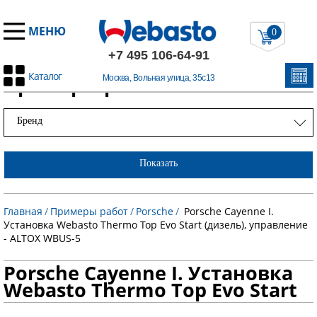
МЕНЮ
0
+7 495 106-64-91
Каталог
Примеры работ
Москва, Вольная улица, 35с13
Бренд
Показать
Главная
/
Примеры работ
/
Porsche
/
Porsche Cayenne I.
Установка Webasto Thermo Top Evo Start (дизель), управление
- ALTOX WBUS-5
Porsche Cayenne I. Установка
Webasto Thermo Top Evo Start