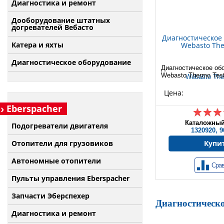
Диагностика и ремонт
Дооборудование штатных
догревателей Вебасто
Диагностическое
Катера и яхты
Webasto The
Диагностическое оборудование
Диагностическое об
Webasto Thermo Tes
Цена:
Eberspacher
Каталожный
Подогреватели двигателя
1320920, 9
Отопители для грузовиков
Купи
Автономные отопители
Срав
Пульты управления Eberspacher
Запчасти Эберспехер
Диагностическо
Диагностика и ремонт