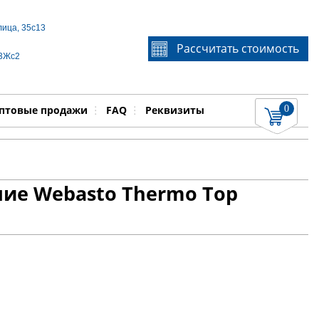
лица, 35с13
Если Вы не знаете идентификационный номер
Рассчитать стоимость
запчасти, звоните по телефону
+7 495 106-64-91
, мы
 3Жс2
поможем Вам
0
няемые работы
Показать
птовые продажи
FAQ
Реквизиты
ние Webasto Thermo Top