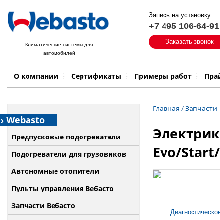
Запись на установку
+7 495 106-64-91
Быстрый поиск:
Заказать звонок
Климатические системы для
автомобилей
Примеры работ
Бренд
О компании
Сертификаты
Примеры работ
Пра
Главная
/
Запчасти 
Webasto
Электрик
Предпусковые подогреватели
Evo/Start
Подогреватели для грузовиков
Автономные отопители
Пульты управления Вебасто
Запчасти Вебасто