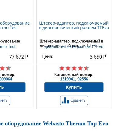
 оборудование
Штекер-адаптер, подключаемый
rmo Test
в диагностический разъем TTEvo
орудование
Штекер-адаптер, подключаемый в
t
диагностический разъем TTEvo
77 672 Р
Цена:
3 650 Р
 номер:
Каталожный номер:
009064
1319941, 92556
ть
Купить
нить
Сравнить
е оборудование Webasto Thermo Top Evo