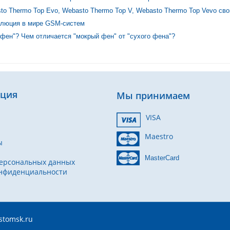
to Thermo Top Evo, Webasto Thermo Top V, Webasto Thermo Top Vevo св
волюция в мире GSM-систем
 фен"? Чем отличается "мокрый фен" от "сухого фена"?
ция
Мы принимаем
VISA
Maestro
ы
MasterCard
ерсональных данных
онфиденциальности
stomsk.ru