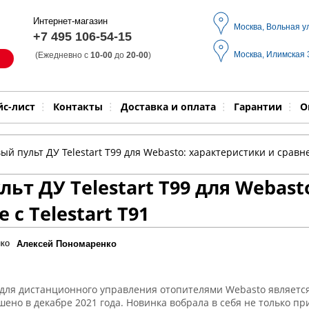
Интернет-магазин
Москва, Вольная у
+7 495 106-54-15
Москва, Илимская
(Ежедневно с
10-00
до
20-00
)
Модель
Выпол
йс-лист
Контакты
Доставка и оплата
Гарантии
О
ый пульт ДУ Telestart T99 для Webasto: характеристики и сравне
ьт ДУ Telestart T99 для Webast
 с Telestart T91
Алексей Пономаренко
9 для дистанционного управления отопителями Webasto является
ено в декабре 2021 года. Новинка вобрала в себя не только п