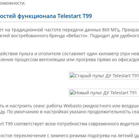
озможности.
остей функционала Telestart T99
ет на традиционной частоте передачи данных 869 МГц. Прекра
елей востребованного бренда «Вебасто». Подходит для удобног
ействия пульта и отопителя составляет один километр (при нев
ления процессом вентиляции или прогрева прямо из офиса/до
ь и настроить сеанс работы Webasto (жидкостного или воздушн
зду. По умолчанию в настройках указано продолжительность сеа
art T99 соответствует всем потребностям современного водителя
остое переключение с зимнего режима подогрева на летний (д