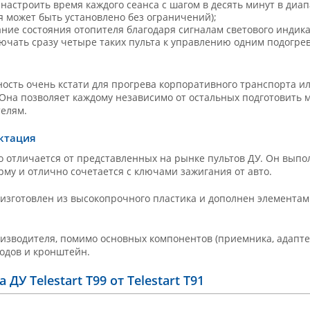
 настроить время каждого сеанса с шагом в десять минут в диап
я может быть установлено без ограничений);
ние состояния отопителя благодаря сигналам светового индика
ючать сразу четыре таких пульта к управлению одним подогре
ость очень кстати для прогрева корпоративного транспорта и
 Она позволяет каждому независимо от остальных подготовить 
телям.
ктация
ьно отличается от представленных на рынке пультов ДУ. Он вы
му и отлично сочетается с ключами зажигания от авто.
 изготовлен из высокопрочного пластика и дополнен элемента
оизводителя, помимо основных компонентов (приемника, адаптер
одов и кронштейн.
ДУ Telestart T99 от Telestart T91