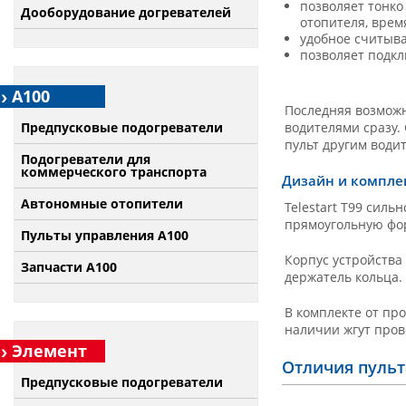
позволяет тонко
Дооборудование догревателей
отопителя, врем
удобное считыва
позволяет подкл
А100
Последняя возможн
Предпусковые подогреватели
водителями сразу.
пульт другим води
Подогреватели для
коммерческого транспорта
Дизайн и компле
Автономные отопители
Telestart T99 сил
прямоугольную фор
Пульты управления A100
Корпус устройства
Запчасти А100
держатель кольца.
В комплекте от пр
наличии жгут пров
Элемент
Отличия пульта 
Предпусковые подогреватели