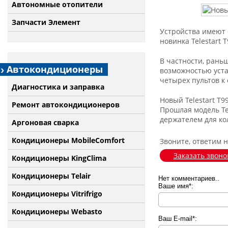
Автономные отопители
Запчасти Элемент
Устройства имеют 
новинка Telestart
В частности, рань
Автокондиционеры
возможностью уста
четырех пультов к 
Диагностика и заправка
Новый Telestart T9
Ремонт автокондиционеров
Прошлая модель Te
держателем для ко
Аргоновая сварка
Кондиционеры MobileComfort
Звоните, ответим 
Заказать звоно
Кондиционеры KingClima
Кондиционеры Telair
Нет комментариев..
Ваше имя*:
Кондиционеры Vitrifrigo
Кондиционеры Webasto
Ваш E-mail*: