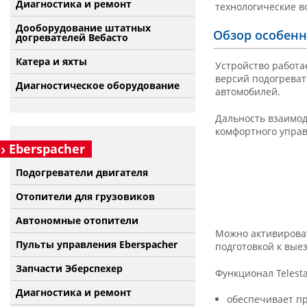
Диагностика и ремонт
технологические в
Дооборудование штатных
Обзор особенн
догревателей Вебасто
Катера и яхты
Устройство работа
версий подогреват
Диагностическое оборудование
автомобилей.
Дальность взаимод
комфортного управ
Eberspacher
Подогреватели двигателя
Отопители для грузовиков
Автономные отопители
Можно активироват
Пульты управления Eberspacher
подготовкой к вые
Запчасти Эберспехер
Функционал Telest
Диагностика и ремонт
обеспечивает пр