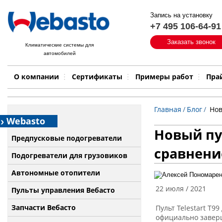
Запись на установку
+7 495 106-64-91
Быстрый поиск:
Заказать звонок
Климатические системы для
автомобилей
Примеры работ
Бренд
О компании
Сертификаты
Примеры работ
Пра
Главная
/
Блог
/
Нов
Webasto
Новый пул
Предпусковые подогреватели
сравнение
Подогреватели для грузовиков
Автономные отопители
22 июля / 2021
Пульты управления Вебасто
Запчасти Вебасто
Пульт Telestart T9
официально заверш