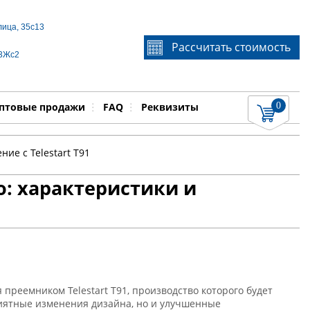
лица, 35с13
Если Вы не знаете идентификационный номер
Рассчитать стоимость
запчасти, звоните по телефону
+7 495 106-64-91
, мы
 3Жс2
поможем Вам
0
няемые работы
Показать
птовые продажи
FAQ
Реквизиты
ние с Telestart T91
o: характеристики и
 преемником Telestart T91, производство которого будет
риятные изменения дизайна, но и улучшенные